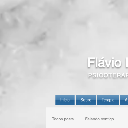
Flávio
PSICOTERA
Início
Sobre
Terapia
A
Todos posts
Falando contigo
L