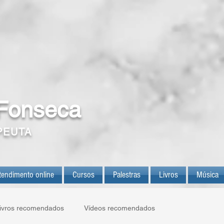
 Fonseca
PEUTA
tendimento online
Cursos
Palestras
Livros
Música
ivros recomendados
Vídeos recomendados