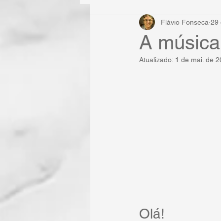
Flávio Fonseca
29 
A música
Atualizado:
1 de mai. de 
Olá!