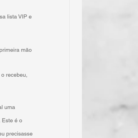
a lista VIP e 
primeira mão 
 o recebeu, 
al uma 
 Este é o 
eu precisasse 