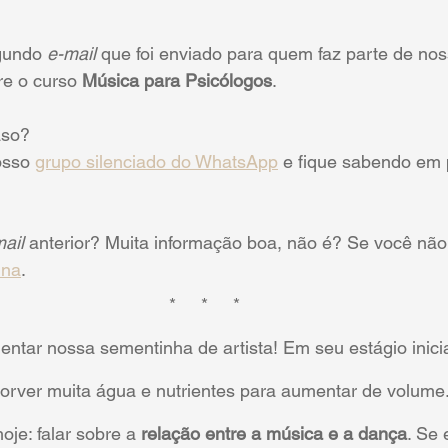
gundo 
e-mail
 que foi enviado para quem faz parte de noss
re o curso
 Música para Psicólogos
.
aso? 
sso 
grupo silenciado do WhatsApp
 e fique sabendo em 
ail
 anterior? Muita informação boa, não é? Se você não
ina
.
*     *     *
entar nossa sementinha de artista! Em seu estágio inici
orver muita água e nutrientes para aumentar de volume.
oje: falar sobre a 
relação entre a música e a dança
. Se 