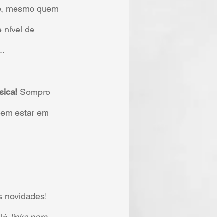
o
, mesmo quem 
nível de 
..
sica!
 Sempre 
cem estar em 
s novidades! 
lá 
links para 