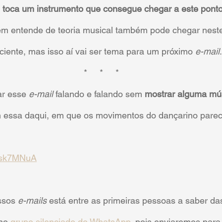
 toca um instrumento que consegue chegar a este pont
m entende de teoria musical também pode chegar neste 
iente, mas isso aí vai ser tema para um próximo 
e-mail
.
*     *     *
r esse 
e-mail
 falando e falando sem 
mostrar alguma mú
m essa daqui, em que os movimentos do dançarino pare
ktsk7MNuA
ssos 
e-mails
 está entre as primeiras pessoas a saber da
no 
grupo silenciado do WhatsApp
, pois enviaremos para 