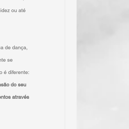
idez ou até 
ca de dança, 
te se 
 é diferente: 
nsão do seu 
entos através 