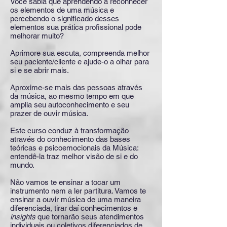
Você sabia que aprendendo a reconhecer
os elementos de uma música e
percebendo o significado desses
elementos sua prática profissional pode
melhorar muito?
Aprimore sua escuta, compreenda melhor
seu paciente/cliente e ajude-o a olhar para
si e se abrir mais.
Aproxime-se mais das pessoas através
da música, ao mesmo tempo em que
amplia seu autoconhecimento e seu
prazer de ouvir música.
Este curso conduz à transformação
através do conhecimento das bases
teóricas e psicoemocionais da Música:
entendê-la traz melhor visão de si e do
mundo.
Não vamos te ensinar a tocar um
instrumento nem a ler partitura. Vamos te
ensinar a ouvir música de uma maneira
diferenciada, tirar daí conhecimentos e
insights
que tornarão seus atendimentos
individuais ou coletivos diferenciados de