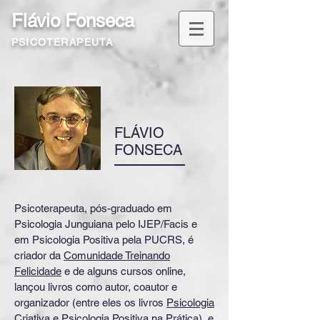
Flávio Fonseca
PSICOTERAPEUTA
FLÁVIO
FONSECA
Psicoterapeuta, pós-graduado em
Psicologia Junguiana pelo IJEP/Facis e
em Psicologia Positiva pela PUCRS, é
criador da
Comunidade Treinando
Felicidade
e de alguns cursos online,
lançou livros como autor, coautor e
organizador (entre eles os livros
Psicologia
Criativa
e
Psicologia Positiva na Prática
), e