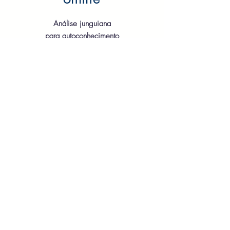
Análise junguiana
para autoconhecimento
e reequilíbrio
psicológico
por videochamada
Saiba mais